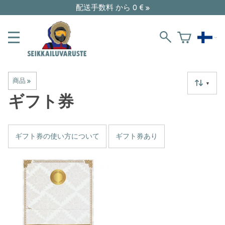
配送手数料 から 0 € »
商品
‪»
▼
ギフト券
ギフト券の使い方について
ギフト券あり