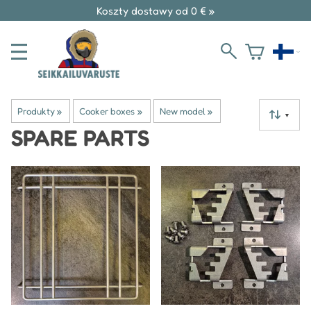
Koszty dostawy od 0 € »
Produkty
‪»
Cooker boxes
‪»
New model
‪»
▼
SPARE PARTS