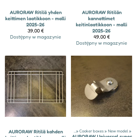
AURORAW
Ritilä yhden
AURORAW
Ritilän
keittimen laatikkoon - malli
kannattimet
2025-26
keitinlaatikkoon - malli
39,00 €
2025-26
Dostępny w magazynie
49,00 €
Dostępny w magazynie
AURORAW
Ritilä kahden
Produkty
‪»
Cooker boxes
‪»
New model
‪»
AURORAW
Universal super