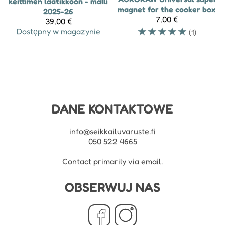
keittimen laatikkoon - malli
magnet for the cooker box
2025-26
7,00 €
39,00 €
☆
☆
☆
☆
☆
Dostępny w magazynie
(1)
DANE KONTAKTOWE
info@seikkailuvaruste.fi
050 522 4665
Contact primarily via email.
OBSERWUJ NAS