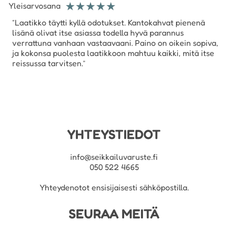
☆
☆
☆
☆
☆
Yleisarvosana
Laatikko täytti kyllä odotukset. Kantokahvat pienenä
lisänä olivat itse asiassa todella hyvä parannus
verrattuna vanhaan vastaavaani. Paino on oikein sopiva,
ja kokonsa puolesta laatikkoon mahtuu kaikki, mitä itse
reissussa tarvitsen.
YHTEYSTIEDOT
info@seikkailuvaruste.fi
050 522 4665
Yhteydenotot ensisijaisesti sähköpostilla.
SEURAA MEITÄ