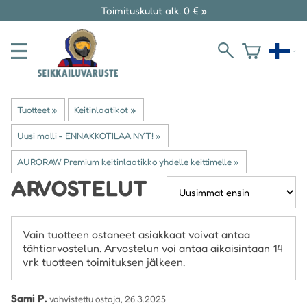
Toimituskulut alk. 0 € »
Tuotteet
‪»
Keitinlaatikot
‪»
Uusi malli - ENNAKKOTILAA NYT!
‪»
AURORAW Premium keitinlaatikko yhdelle keittimelle
‪»
ARVOSTELUT
Vain tuotteen ostaneet asiakkaat voivat antaa
tähtiarvostelun. Arvostelun voi antaa aikaisintaan 14
vrk tuotteen toimituksen jälkeen.
Sami P.
vahvistettu ostaja, 26.3.2025