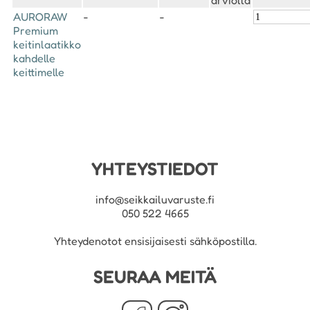
arviolta
AURORAW
-
-
Premium
keitinlaatikko
kahdelle
keittimelle
YHTEYSTIEDOT
info@seikkailuvaruste.fi
050 522 4665
Yhteydenotot ensisijaisesti sähköpostilla.
SEURAA MEITÄ