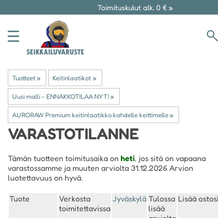
Toimituskulut alk. 0 € »
Tuotteet
‪»
Keitinlaatikot
‪»
Uusi malli - ENNAKKOTILAA NYT!
‪»
AURORAW Premium keitinlaatikko kahdelle keittimelle
‪»
VARASTOTILANNE
Tämän tuotteen toimitusaika on
heti
, jos sitä on vapaana
varastossamme ja muuten arviolta 31.12.2026 Arvion
luotettavuus on hyvä.
Tuote
Verkosta
Jyväskylä
Tulossa
Lisää ostos
toimitettavissa
lisää