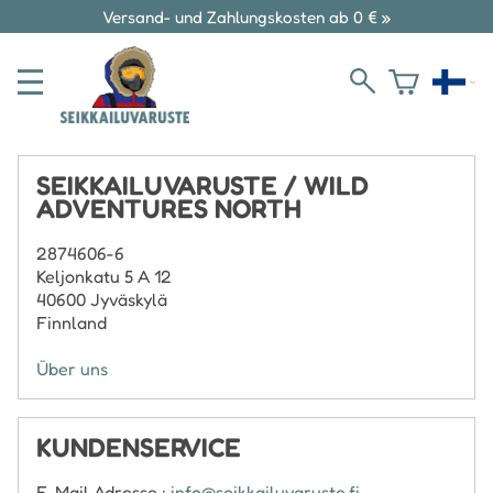
Versand- und Zahlungskosten ab 0 € »
SEIKKAILUVARUSTE / WILD
ADVENTURES NORTH
2874606-6
Keljonkatu 5 A 12
40600 Jyväskylä
Finnland
Über uns
KUNDENSERVICE
E-Mail Adresse :
info@seikkailuvaruste.fi