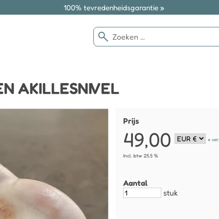
100% tevredenheidsgarantie »
EN AKILLESNIVEL
Prijs
49,00
+
ve
Incl. btw 25.5 %
Aantal
stuk