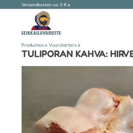
Verzendkosten v.a. 0 € »
Producten
‪»
Vuurstarters
‪»
TULIPORAN KAHVA: HIRV