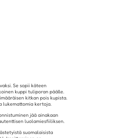
vaksi. Se sopii käteen
koinen kuppi tuliporan päälle.
imääräisen kitkan pois kupista.
ta lukemattomia kertoja.
i onnistuminen jää ainakaan
utenttisen luolamiesfiiliksen.
sästetyistä suomalaisista