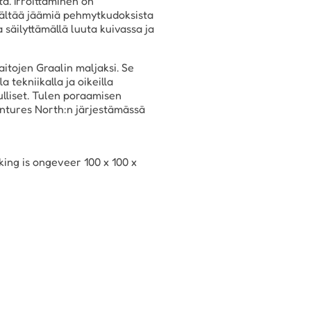
tä. Irroittaminen on
sisältää jäämiä pehmytkudoksista
a säilyttämällä luuta kuivassa ja
itojen Graalin maljaksi. Se
a tekniikalla ja oikeilla
ulliset. Tulen poraamisen
ntures North:n järjestämässä
ing is ongeveer 100 x 100 x