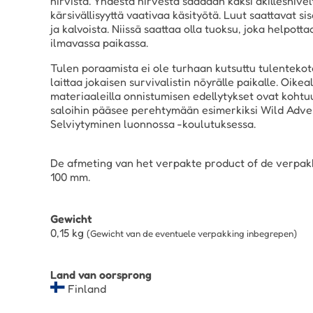
hirvistä. Yhdestä hirvestä saadaan kaksi akillesnivel
kärsivällisyyttä vaativaa käsityötä. Luut saattavat 
ja kalvoista. Niissä saattaa olla tuoksu, joka helpotta
ilmavassa paikassa.
Tulen poraamista ei ole turhaan kutsuttu tulentekota
laittaa jokaisen survivalistin nöyrälle paikalle. Oikeall
materiaaleilla onnistumisen edellytykset ovat kohtu
saloihin pääsee perehtymään esimerkiksi Wild Adve
Selviytyminen luonnossa -koulutuksessa.
De afmeting van het verpakte product of de verpakk
100 mm.
Gewicht
0,15
kg
(Gewicht van de eventuele verpakking inbegrepen)
Land van oorsprong
Finland