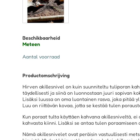
Beschikbaarheid
Meteen
Aantal voorraad
Productomschrijving
Hirven akillesnivel on kuin suunniteltu tuliporan kah
täydellisesti ja siinä on luonnostaan juuri sopivan ko
Lisäksi luussa on oma luontainen rasva, joka pitää yl
Luu on riittävän kovaa, jotta se kestää tulen poraus
Kun poraat tulta käyttäen kahvana akillesniveltä, e
kahvasta kiinni. Lisäksi se antaa tulen poraamiseen a
Nämä akillesnivelet ovat peräisin vastuullisesti met