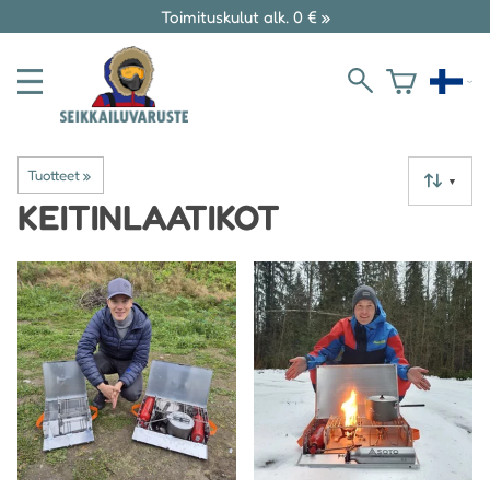
Toimituskulut alk. 0 € »
Tuotteet
‪»
▼
KEITINLAATIKOT