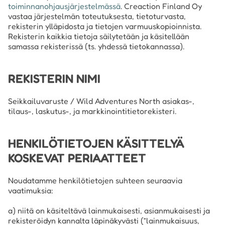
toiminnanohjausjärjestelmässä
. Creaction Finland Oy
vastaa järjestelmän toteutuksesta, tietoturvasta,
rekisterin ylläpidosta ja tietojen varmuuskopioinnista.
Rekisterin kaikkia tietoja säilytetään ja käsitellään
samassa rekisterissä (ts. yhdessä tietokannassa).
REKISTERIN NIMI
Seikkailuvaruste / Wild Adventures North asiakas-,
tilaus-, laskutus-, ja markkinointitietorekisteri.
HENKILÖTIETOJEN KÄSITTELYÄ
KOSKEVAT PERIAATTEET
Noudatamme henkilötietojen suhteen seuraavia
vaatimuksia:
a) niitä on käsiteltävä lainmukaisesti, asianmukaisesti ja
rekisteröidyn kannalta läpinäkyvästi (”lainmukaisuus,