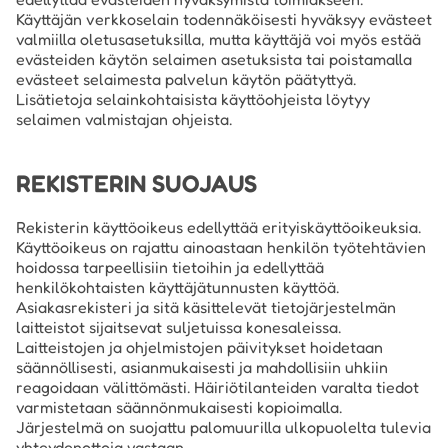
Käyttäjän verkkoselain todennäköisesti hyväksyy evästeet
valmiilla oletusasetuksilla, mutta käyttäjä voi myös estää
evästeiden käytön selaimen asetuksista tai poistamalla
evästeet selaimesta palvelun käytön päätyttyä.
Lisätietoja selainkohtaisista käyttöohjeista löytyy
selaimen valmistajan ohjeista.
REKISTERIN SUOJAUS
Rekisterin käyttöoikeus edellyttää erityiskäyttöoikeuksia.
Käyttöoikeus on rajattu ainoastaan henkilön työtehtävien
hoidossa tarpeellisiin tietoihin ja edellyttää
henkilökohtaisten käyttäjätunnusten käyttöä.
Asiakasrekisteri ja sitä käsittelevät tietojärjestelmän
laitteistot sijaitsevat suljetuissa konesaleissa.
Laitteistojen ja ohjelmistojen päivitykset hoidetaan
säännöllisesti, asianmukaisesti ja mahdollisiin uhkiin
reagoidaan välittömästi. Häiriötilanteiden varalta tiedot
varmistetaan säännönmukaisesti kopioimalla.
Järjestelmä on suojattu palomuurilla ulkopuolelta tulevia
yhteydenottoja vastaan.