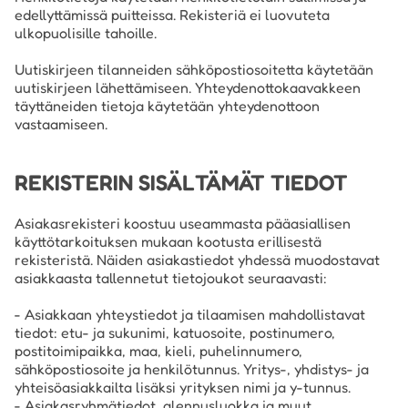
edellyttämissä puitteissa. Rekisteriä ei luovuteta
ulkopuolisille tahoille.
Uutiskirjeen tilanneiden sähköpostiosoitetta käytetään
uutiskirjeen lähettämiseen. Yhteydenottokaavakkeen
täyttäneiden tietoja käytetään yhteydenottoon
vastaamiseen.
REKISTERIN SISÄLTÄMÄT TIEDOT
Asiakasrekisteri koostuu useammasta pääasiallisen
käyttötarkoituksen mukaan kootusta erillisestä
rekisteristä. Näiden asiakastiedot yhdessä muodostavat
asiakkaasta tallennetut tietojoukot seuraavasti:
- Asiakkaan yhteystiedot ja tilaamisen mahdollistavat
tiedot: etu- ja sukunimi, katuosoite, postinumero,
postitoimipaikka, maa, kieli, puhelinnumero,
sähköpostiosoite ja henkilötunnus. Yritys-, yhdistys- ja
yhteisöasiakkailta lisäksi yrityksen nimi ja y-tunnus.
- Asiakasryhmätiedot, alennusluokka ja muut