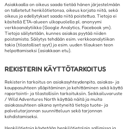
Asiakkaalla on oikeus saada tietää hänen järjestelmään
on talletetut henkilötietonsa, oikeus korjata niitä, sekä
oikeus ja edellytykset saada niitä poistettua. Tietoja ei
käsitellä ETA-alueen ulkopuolella pl. anonyymi
verkkoanalytiikka (Google Analytics, Facebook ym).
Tietoja säilytetään, kunnes asiakas pyytää niiden
poistamista. Säilytys tehdään esim. verkkoanalytiikan
takia (tilastolliset syyt) ja esim. uuden tilauksen teon
helpottamiseksi (asiakkaan etu).
REKISTERIN KÄYTTÖTARKOITUS
Rekisterin tarkoitus on asiakasyhteydenpito, asiakas- ja
kauppasuhteen ylläpitäminen ja kehittäminen sekä käyttö
raportointi- ja tilastollisiin tarkoituksiin. Seikkailuvaruste
/ Wild Adventures North käyttää näitä ja muita
asiakassuhteen aikana syntyneitä tietoja tuote- ja
palvelutarjonnan suunnitteluun sekä tarjonnan
kohdistamiseksi.
Henkilötietoja käytetään henkilötietolain sallimissa ja