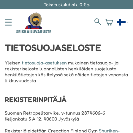
Toimituskulut alk. 0 € »
TIETOSUOJASELOSTE
Yleisen
tietosuoja-asetuksen
mukainen tietosuoja- ja
rekisteriseloste luonnollisten henkilöiden suojelusta
henkilötietojen käsittelyssä sekä näiden tietojen vapaasta
liikkuvuudesta
REKISTERINPITÄJÄ
Suomen Retropelitarvike, y-tunnus 2874606-6
Keljonkatu 5 A 12, 40600 Jyväskylä
Rekisteriä pidetään Creaction Finland Oy:n
Shuriken-