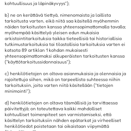
kohtuullisuus ja läpinäkyvyys”);
b) ne on kerättävä tiettyä, nimenomaista ja laillista
tarkoitusta varten, eikä niitä saa käsitellä myöhemmin
näiden tarkoitusten kanssa yhteensopimattomalla tavalla;
myöhempää käsittelyä yleisen edun mukaisia
arkistointitarkoituksia taikka tieteellisiä tai historiallisia
tutkimustarkoituksia tai tilastollisia tarkoituksia varten ei
katsota 89 artiklan 1 kohdan mukaisesti
yhteensopimattomaksi alkuperäisten tarkoitusten kanssa
(”käyttötarkoitussidonnaisuus”);
c) henkilötietojen on oltava asianmukaisia ja olennaisia ja
rajoitettuja siihen, mikä on tarpeellista suhteessa niihin
tarkoituksiin, joita varten niitä käsitellään (”tietojen
minimointi”);
d) henkilötietojen on oltava täsmällisiä ja tarvittaessa
päivitettyjä; on toteutettava kaikki mahdolliset
kohtuulliset toimenpiteet sen varmistamiseksi, että
käsittelyn tarkoituksiin nähden epätarkat ja virheelliset
henkilötiedot poistetaan tai oikaistaan viipymättä