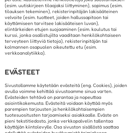
(esim. uutiskirjeen tilaajaksi liittyminen), sopimus (esim.
tilauksen tekeminen), rekisterinpitäjän lakisääteinen
velvoite (esim. tuotteet, joiden hallussapitoon tai
käyttämiseen tarvitsee lakisääteisen luvan),
elintärkeiden etujen suojaaminen (esim. koulutus tai
kurssi, jonka osallistujilta vaaditaan henkilökohtaiseen
terveyteen liittyviä tietoja), rekisterinpitäjän tai
kolmannen osapuolen oikeutettu etu (esim.
verkkoanalytiikka).
EVÄSTEET
Sivustollamme käytetään evästeitä (eng. Cookies), joiden
avulla voimme kehittää sivustoamme sinua varten.
Evästeiden tehtävä on parantaa ja nopeuttaa
asiointikokemusta. Evästeitä voidaan käyttää myös
parempien tarjousten ja henkilökohtaisempien
tuotesuositusten tarjoamiseksi asiakkaalle. Eväste on
pieni tekstitiedosto, jonka verkkopalvelin tallentaa
käyttäjän kiintolevylle. Osa sivuston sisällöstä saattaa
edellyttää evästeiden hyväksymistä toimiakseen.