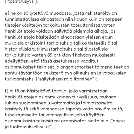
(”täsmällisyys”);
e) ne on säilytettävä muodossa, josta rekisteröity on
tunnistettavissa ainoastaan niin kauan kuin on tarpeen
tietojenkäsittelyn tarkoitusten toteuttamista varten;
henkilötietoja voidaan säilyttää pidempiä aikoja, jos
henkilötietoja käsitellään ainoastaan yleisen edun
mukaisia arkistointitarkoituksia taikka tieteellisiä tai
historiallisia tutkimustarkoituksia tai tilastollisia
tarkoituksia varten 89 artiklan 1 kohdan mukaisesti
edellyttäen, että tässä asetuksessa vaaditut
asianmukaiset tekniset ja organisatoriset toimenpiteet on
pantu täytäntöön rekisteröidyn oikeuksien ja vapauksien
turvaamiseksi (”säilytyksen rajoittaminen”);
f) niitä on käsiteltävä tavalla, jolla varmistetaan
henkilötietojen asianmukainen turvallisuus, mukaan
lukien suojaaminen luvattomalta ja lainvastaiselta
käsittelyltä sekä vahingossa tapahtuvalta häviämiseltä,
tuhoutumiselta tai vahingoittumiselta käyttäen
asianmukaisia teknisiä tai organisatorisia toimia (”eheys
ja luottamuksellisuus”).