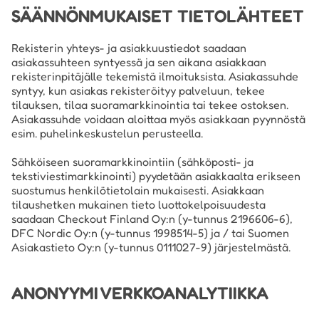
SÄÄNNÖNMUKAISET TIETOLÄHTEET
Rekisterin yhteys- ja asiakkuustiedot saadaan
asiakassuhteen syntyessä ja sen aikana asiakkaan
rekisterinpitäjälle tekemistä ilmoituksista. Asiakassuhde
syntyy, kun asiakas rekisteröityy palveluun, tekee
tilauksen, tilaa suoramarkkinointia tai tekee ostoksen.
Asiakassuhde voidaan aloittaa myös asiakkaan pyynnöstä
esim. puhelinkeskustelun perusteella.
Sähköiseen suoramarkkinointiin (sähköposti- ja
tekstiviestimarkkinointi) pyydetään asiakkaalta erikseen
suostumus henkilötietolain mukaisesti. Asiakkaan
tilaushetken mukainen tieto luottokelpoisuudesta
saadaan Checkout Finland Oy:n (y-tunnus 2196606-6),
DFC Nordic Oy:n (y-tunnus 1998514-5) ja / tai Suomen
Asiakastieto Oy:n (y-tunnus 0111027-9) järjestelmästä.
ANONYYMI VERKKOANALYTIIKKA