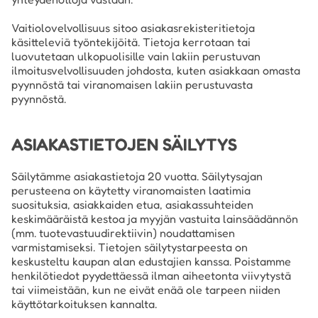
Vaitiolovelvollisuus sitoo asiakasrekisteritietoja
käsitteleviä työntekijöitä. Tietoja kerrotaan tai
luovutetaan ulkopuolisille vain lakiin perustuvan
ilmoitusvelvollisuuden johdosta, kuten asiakkaan omasta
pyynnöstä tai viranomaisen lakiin perustuvasta
pyynnöstä.
ASIAKASTIETOJEN SÄILYTYS
Säilytämme asiakastietoja 20 vuotta. Säilytysajan
perusteena on käytetty viranomaisten laatimia
suosituksia, asiakkaiden etua, asiakassuhteiden
keskimääräistä kestoa ja myyjän vastuita lainsäädännön
(mm. tuotevastuudirektiivin) noudattamisen
varmistamiseksi. Tietojen säilytystarpeesta on
keskusteltu kaupan alan edustajien kanssa. Poistamme
henkilötiedot pyydettäessä ilman aiheetonta viivytystä
tai viimeistään, kun ne eivät enää ole tarpeen niiden
käyttötarkoituksen kannalta.