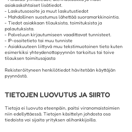
asiakaskohtaiset lisätiedot.
- Laskutusosoite ja muut laskutustiedot
- Mahdollinen suostumus lähettää suoramarkkinointia.
- Tiedot asiakkaan tilauksista, toimituksista ja
palautuksista.
- Palveluun kirjautumiseen vaadittavat tunnisteet.
- IP-osoitetieto tai muu tunniste
- Asiakkuuteen liittyvä muu tekstimuotoinen tieto kuten
esimerkiksi yhteydenottopyynnön tarkoitus tai toive
tilauksen toimitusajasta
Rekisteröityneen henkilötiedot hävitetään käyttäjän
pyynnöstä.
TIETOJEN LUOVUTUS JA SIIRTO
Tietoja ei luovuta eteenpäin, paitsi viranomaistoimien
niin edellyttäessä. Tietojen käsittelyn johdosta osa
tiedoista voi sijaita yrityksen alihankkijoilla.