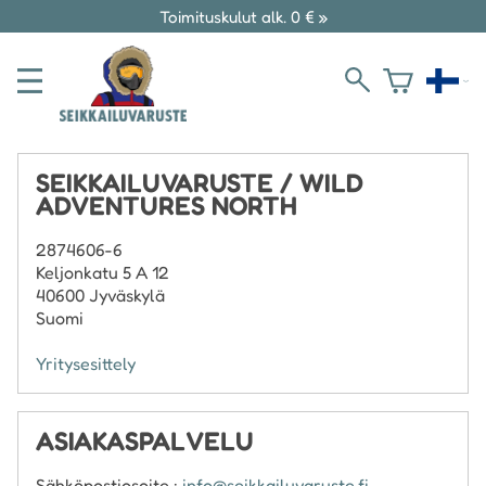
Toimituskulut alk. 0 € »
SEIKKAILUVARUSTE / WILD
ADVENTURES NORTH
2874606-6
Keljonkatu 5 A 12
40600 Jyväskylä
Suomi
Yritysesittely
ASIAKASPALVELU
Sähköpostiosoite :
info@seikkailuvaruste.fi