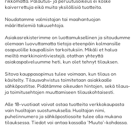
rikkomatta. Palautus- ja peruutusoikeus ei koske
kaiverrettuja eikä muita yksilöllisiä tuotteita.
Noudatamme valmistajan tai maahantuojan
määrittelemiä takuuehtoja.
Asiakasrekisterimme on luottamuksellinen ja sitoudumme
olemaan luovuttamatta tietoja eteenpäin kolmansille
osapuolille kaupallisiin tarkoituksiin. Mikäli et halua
meiltä markkinointiviestejä, otathan yhteyttä
asiakaspalveluumme heti, kun olet tehnyt tilauksen.
Sitova kauppasopimus tulee voimaan, kun tilaus on
käsitelty. Tilausvahvistus toimitetaan asiakkaalle
sähköpostitse. Pidätämme oikeuden hintojen, sekä tilaus-
ja toimitusehtojen muuttamiseen tilauskohtaisesti.
Alle 18-vuotiaat voivat ostaa tuotteita verkkokaupasta
vain huoltajan suostumuksella. Huoltajan nimi,
puhelinnumero ja sähköpostiosoite tulee olla mukana
tilauksessa. Tiedot voi antaa kassalla `Muuta`-kohdassa.