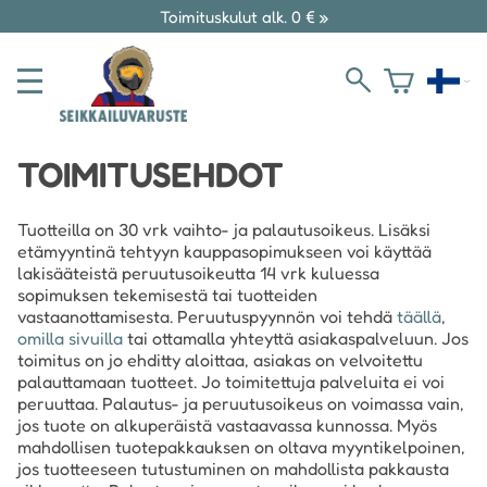
Toimituskulut alk. 0 € »
TOIMITUSEHDOT
Tuotteilla on 30 vrk vaihto- ja palautusoikeus. Lisäksi
etämyyntinä tehtyyn kauppasopimukseen voi käyttää
lakisääteistä peruutusoikeutta 14 vrk kuluessa
sopimuksen tekemisestä tai tuotteiden
vastaanottamisesta. Peruutuspyynnön voi tehdä
täällä
,
omilla sivuilla
tai ottamalla yhteyttä asiakaspalveluun. Jos
toimitus on jo ehditty aloittaa, asiakas on velvoitettu
palauttamaan tuotteet. Jo toimitettuja palveluita ei voi
peruuttaa. Palautus- ja peruutusoikeus on voimassa vain,
jos tuote on alkuperäistä vastaavassa kunnossa. Myös
mahdollisen tuotepakkauksen on oltava myyntikelpoinen,
jos tuotteeseen tutustuminen on mahdollista pakkausta