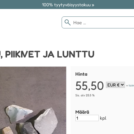
100% tyytyväisyystakuu »
 PIIKIVET JA LUNTTU
Hinta
55,50
+
toi
Sis. alv 25.5 %
Määrä
kpl