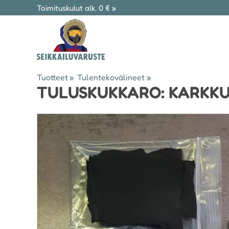
Toimituskulut alk. 0 € »
Tuotteet
‪»
Tulentekovälineet
‪»
TULUSKUKKARO: KARKKU,