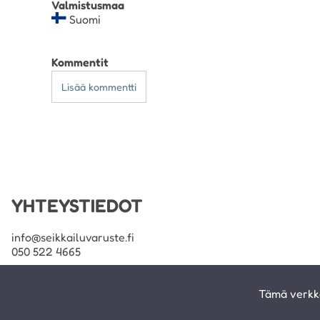
Valmistusmaa
Suomi
Kommentit
Lisää kommentti
YHTEYSTIEDOT
info@seikkailuvaruste.fi
050 522 4665
Yhteydenotot ensisijaisesti sähköpostilla.
Tämä verkko