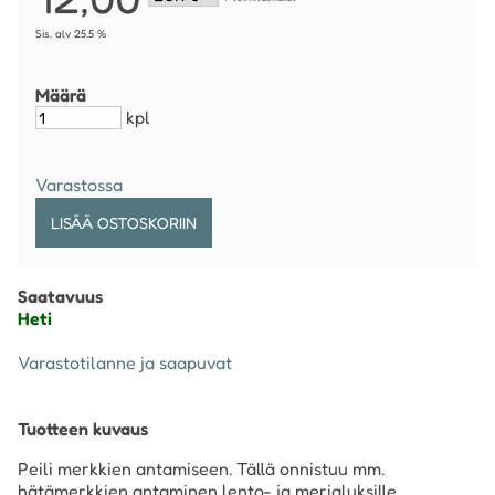
Sis. alv 25.5 %
Määrä
kpl
Varastossa
Saatavuus
Heti
Varastotilanne ja saapuvat
Tuotteen kuvaus
Peili merkkien antamiseen. Tällä onnistuu mm.
hätämerkkien antaminen lento- ja merialuksille