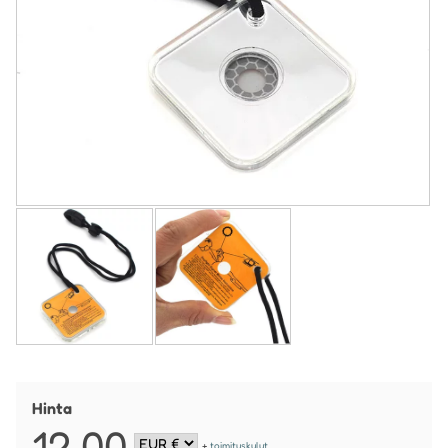
Hinta
12,00
+
toimituskulut