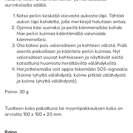
aurinkoisella säällä.
Katso peilin keskellä olevasta aukosta läpi. Tähtää
aukon läpi kohdetta, jolle merkkejä halutaan antaa.
Ojenna käsi suoraksi ja peitä kämmenelläsi kohde.
Hae peilin kulmaa kääntämällä valonsäde
kämmenellesi.
Ota kätesi pois valonsäteen ja kohteen välistä. Pidä
asento paikoillaan ja kääntele peilin kulmaa. Nyt
valonsäteet osuvat kohteeseen ja näyttävät sieltä
katsottuna huomiota herättäviltä välähdyksiltä.
Harjoittelemalla voit oppia tekemään SOS-signaalia
(kolme lyhyttä välähdystä, kolme pitkää välähdystä
ja kolme lyhyttä välähdystä).
Paino: 30 g
Tuotteen koko pakattuna tai myyntipakkauksen koko on
arviolta 100 x 100 x 20 mm.
Paino