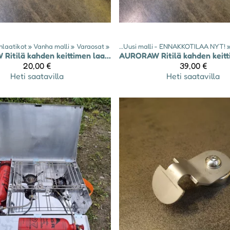
inlaatikot
‪»
Vanha malli
Tuotteet
‪»
‪»
Keitinlaatikot
Varaosat
‪»
‪»
Uusi malli - ENNAKKOTILAA NYT!
‪
W
Ritilä kahden keittimen laatikkoon - malli 2024-25
AURORAW
20,00 €
39,00 €
Heti saatavilla
Heti saatavilla