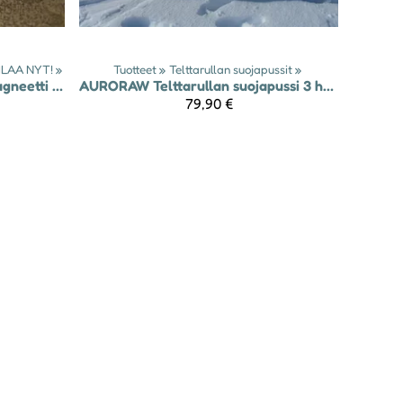
ILAA NYT!
‪»
Tuotteet
‪»
Telttarullan suojapussit
‪»
Universal supermagneetti keitinlaatikkoon
AURORAW
Telttarullan suojapussi 3 hengen talviteltalle
79,90 €