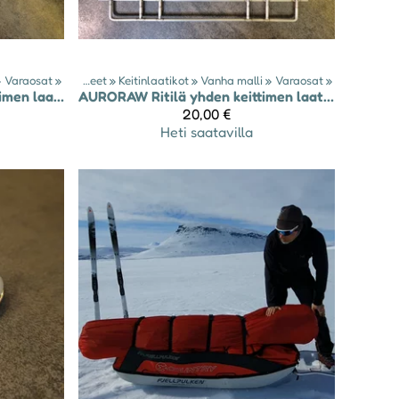
»
Varaosat
‪»
Tuotteet
‪»
Keitinlaatikot
‪»
Vanha malli
‪»
Varaosat
‪»
Ritilä kahden keittimen laatikkoon - malli 2025-26
AURORAW
Ritilä yhden keittimen laatikkoon - malli 2024-25
20,00 €
Heti saatavilla