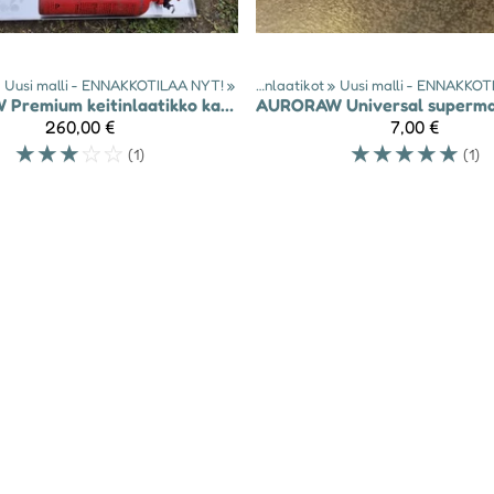
»
Uusi malli - ENNAKKOTILAA NYT!
Tuotteet
‪»
‪»
Keitinlaatikot
‪»
Uusi malli - ENNAKKOT
W
Premium keitinlaatikko kahdelle keittimelle
AURORAW
260,00 €
7,00 €
☆
☆
☆
☆
☆
☆
☆
☆
☆
☆
(1)
(1)