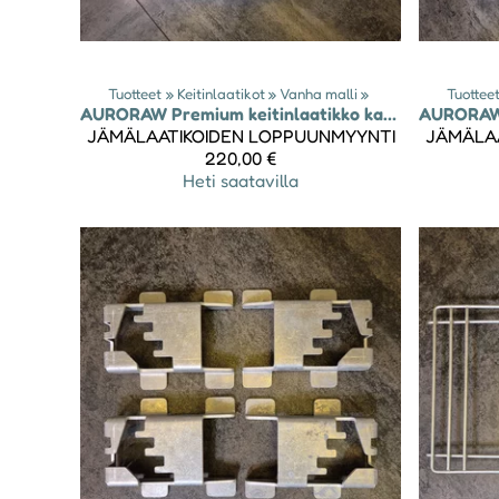
Tuotteet
‪»
Keitinlaatikot
‪»
Vanha malli
‪»
Tuottee
AURORAW
Premium keitinlaatikko kahdelle keittimelle - malli 2024-25 (KÄYTETTY)
AURORA
JÄMÄLAATIKOIDEN LOPPUUNMYYNTI
JÄMÄLA
220,00 €
Heti saatavilla