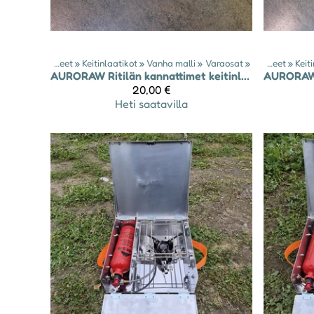
Tuotteet
‪»
Keitinlaatikot
‪»
Vanha malli
‪»
Varaosat
‪»
Tuotteet
‪»
Keit
AURORAW
Ritilän kannattimet keitinlaatikkoon - malli 2024-25
AURORA
20,00 €
Heti saatavilla