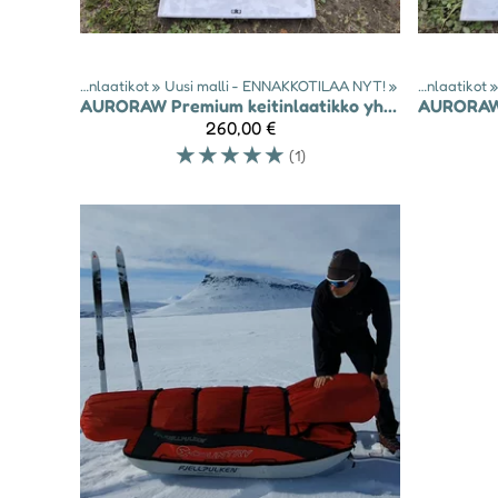
uotteet
‪»
Keitinlaatikot
‪»
Uusi malli - ENNAKKOTILAA NYT!
Tuotteet
‪»
‪»
Keitinlaatikot
‪
AURORAW
Premium keitinlaatikko yhdelle keittimelle
AURORA
260,00 €
☆
☆
☆
☆
☆
(1)