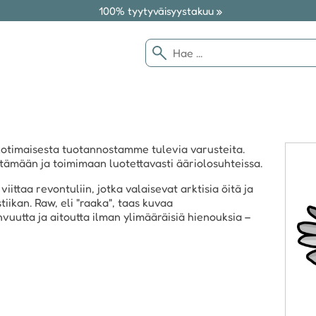
100% tyytyväisyystakuu »
imaisesta tuotannostamme tulevia varusteita.
tämään ja toimimaan luotettavasti ääriolosuhteissa.
iittaa revontuliin, jotka valaisevat arktisia öitä ja
ikan. Raw, eli "raaka", taas kuvaa
vuutta ja aitoutta ilman ylimääräisiä hienouksia –