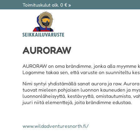
Toimituskulut alk. 0 € »
AURORAW
AURORAW on oma brändimme, jonka alla myymme kot
Logomme takaa sen, että varuste on suunniteltu kes
Nimi syntyi yhdistämällä sanat aurora ja raw. Aurora v
tuovat mieleen pohjoisen luonnon kauneuden ja mysti
luonnonläheisyyttä, kestävyyttä, omistautumista, vah
juuri niitä elementtejä, joita brändimme edustaa.
www.wildadventuresnorth.fi/