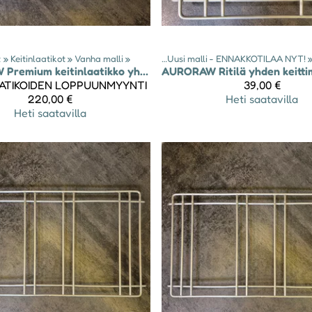
t
‪»
Keitinlaatikot
Tuotteet
‪»
Vanha malli
‪»
Keitinlaatikot
‪»
‪»
Uusi malli - ENNAKKOTILAA NYT!
Tuotteet
‪
‪
W
Premium keitinlaatikko yhdelle keittimelle - malli 2024-25
AURORAW
ATIKOIDEN LOPPUUNMYYNTI
39,00 €
220,00 €
Heti saatavilla
Heti saatavilla