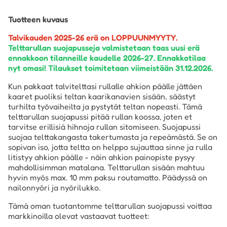
Tuotteen kuvaus
Talvikauden 2025-26 erä on LOPPUUNMYYTY.
Telttarullan suojapusseja valmistetaan taas uusi erä
ennakkoon tilanneille kaudelle 2026-27. Ennakkotilaa
nyt omasi! Tilaukset toimitetaan viimeistään 31.12.2026.
Kun pakkaat talvitelttasi rullalle ahkion päälle jättäen
kaaret puoliksi teltan kaarikanavien sisään, säästyt
turhilta työvaiheilta ja pystytät teltan nopeasti. Tämä
telttarullan suojapussi pitää rullan koossa, joten et
tarvitse erillisiä hihnoja rullan sitomiseen. Suojapussi
suojaa telttakangasta takertumasta ja repeämästä. Se on
sopivan iso, jotta teltta on helppo sujauttaa sinne ja rulla
litistyy ahkion päälle - näin ahkion painopiste pysyy
mahdollisimman matalana. Telttarullan sisään mahtuu
hyvin myös max. 10 mm paksu routamatto. Päädyssä on
nailonnyöri ja nyörilukko.
Tämä oman tuotantomme telttarullan suojapussi voittaa
markkinoilla olevat vastaavat tuotteet: