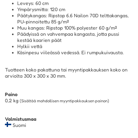
Leveys: 60 cm
Ympärysmitta: 120 cm
Päätykangas: Ripstop 6.6 Nailon 70D telttakangas,
PU-pinnoitettu 85 g/m²
Muu kangas: Ripstop 100% polyester 60 g/m²
Päädyissä on vahvempaa kangasta, jotta pussi
kestää kaarien päät
Hylkii vettä
Käsinpesu viileässä vedessä. Ei rumpukuivausta.
Tuotteen koko pakattuna tai myyntipakkauksen koko on
arviolta 300 x 300 x 30 mm.
Paino
0,2
kg
(Sisältää mahdollisen myyntipakkauksen painon)
Valmistusmaa
Suomi