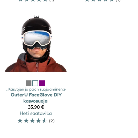
eet
‪»
Kasvojen ja pään suojaaminen
‪»
OuterU
FaceGlove DIY
kasvosuoja
35,90 €
Heti saatavilla
☆
☆
☆
☆
☆
(2)