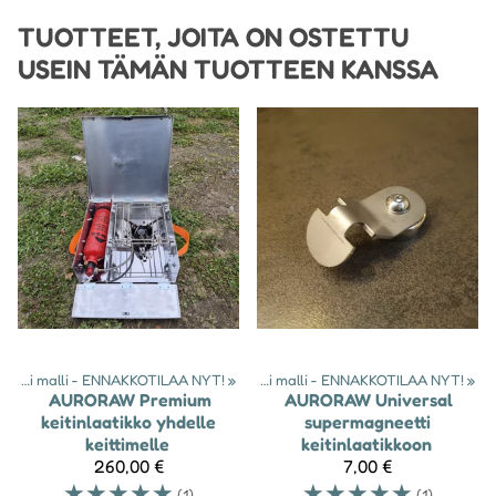
TUOTTEET, JOITA ON OSTETTU
USEIN TÄMÄN TUOTTEEN KANSSA
»
Uusi malli - ENNAKKOTILAA NYT!
Tuotteet
‪»
Keitinlaatikot
‪»
‪»
Uusi malli - ENNAKKOTILAA NYT!
‪»
AURORAW
Premium
AURORAW
Universal
keitinlaatikko yhdelle
supermagneetti
keittimelle
keitinlaatikkoon
260,00 €
7,00 €
☆
☆
☆
☆
☆
☆
☆
☆
☆
☆
(1)
(1)