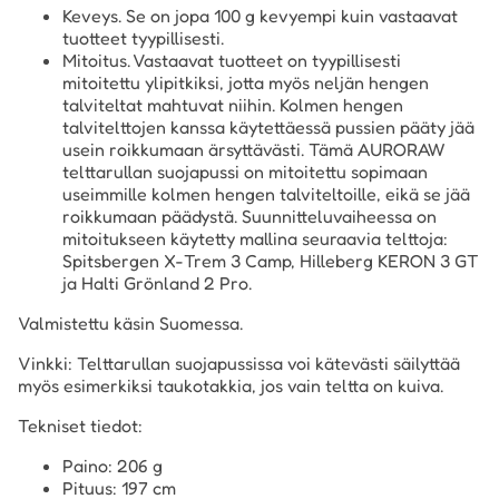
Keveys. Se on jopa 100 g kevyempi kuin vastaavat
tuotteet tyypillisesti.
Mitoitus. Vastaavat tuotteet on tyypillisesti
mitoitettu ylipitkiksi, jotta myös neljän hengen
talviteltat mahtuvat niihin. Kolmen hengen
talvitelttojen kanssa käytettäessä pussien pääty jää
usein roikkumaan ärsyttävästi. Tämä AURORAW
telttarullan suojapussi on mitoitettu sopimaan
useimmille kolmen hengen talviteltoille, eikä se jää
roikkumaan päädystä. Suunnitteluvaiheessa on
mitoitukseen käytetty mallina seuraavia telttoja:
Spitsbergen X-Trem 3 Camp, Hilleberg KERON 3 GT
ja Halti Grönland 2 Pro.
Valmistettu käsin Suomessa.
Vinkki: Telttarullan suojapussissa voi kätevästi säilyttää
myös esimerkiksi taukotakkia, jos vain teltta on kuiva.
Tekniset tiedot:
Paino: 206 g
Pituus: 197 cm