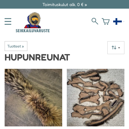
Toimituskulut alk. 0 € »
Tuotteet
‪»
▼
HUPUNREUNAT