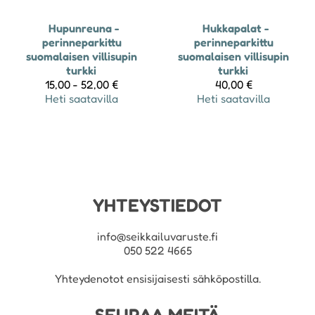
Hupunreuna -
Hukkapalat -
perinneparkittu
perinneparkittu
suomalaisen villisupin
suomalaisen villisupin
turkki
turkki
15,00 - 52,00 €
40,00 €
Heti saatavilla
Heti saatavilla
YHTEYSTIEDOT
info@seikkailuvaruste.fi
050 522 4665
Yhteydenotot ensisijaisesti sähköpostilla.
SEURAA MEITÄ