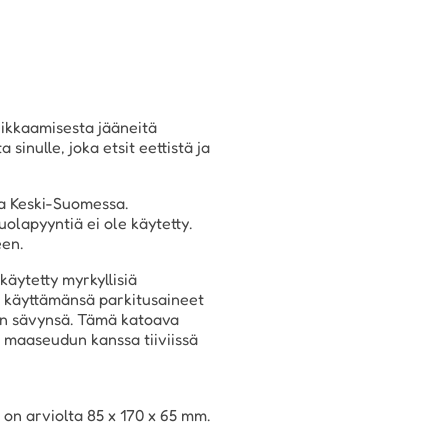
eikkaamisesta jääneitä
sinulle, joka etsit eettistä ja
ta Keski-Suomessa.
olapyyntiä ei ole käytetty.
een.
käytetty myrkyllisiä
yt käyttämänsä parkitusaineet
an sävynsä. Tämä katoava
 maaseudun kanssa tiiviissä
on arviolta 85 x 170 x 65 mm.