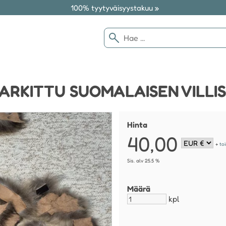
100% tyytyväisyystakuu »
ARKITTU SUOMALAISEN VILLIS
Hinta
40,00
+
to
Sis. alv 25.5 %
Määrä
kpl