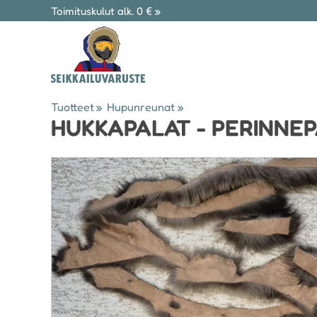
Toimituskulut alk. 0 € »
Tuotteet
‪»
Hupunreunat
‪»
HUKKAPALAT - PERINNEP