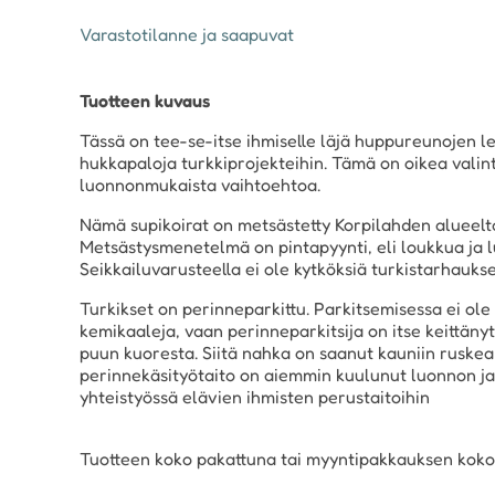
Varastotilanne ja saapuvat
Tuotteen kuvaus
Tässä on tee-se-itse ihmiselle läjä huppureunojen l
hukkapaloja turkkiprojekteihin. Tämä on oikea valinta 
luonnonmukaista vaihtoehtoa.
Nämä supikoirat on metsästetty Korpilahden alueel
Metsästysmenetelmä on pintapyynti, eli loukkua ja lu
Seikkailuvarusteella ei ole kytköksiä turkistarhauks
Turkikset on perinneparkittu. Parkitsemisessa ei ole 
kemikaaleja, vaan perinneparkitsija on itse keittän
puun kuoresta. Siitä nahka on saanut kauniin ruske
perinnekäsityötaito on aiemmin kuulunut luonnon ja
yhteistyössä elävien ihmisten perustaitoihin
Tuotteen koko pakattuna tai myyntipakkauksen koko 